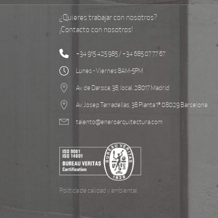
¿Quieres trabajar con nosotros?
¡Contacto con nosotros!
+34 915 425 985 / +34 685 07 77 67
Lunes - Viernes 8AM-5PM
Av. de Daroca, 38, local. 28017 Madrid
Av. Josep Tarradellas, 38 Planta 1ª 08029 Barcelona
talento@eneroarquitectura.com
Política de calidad y ambiental