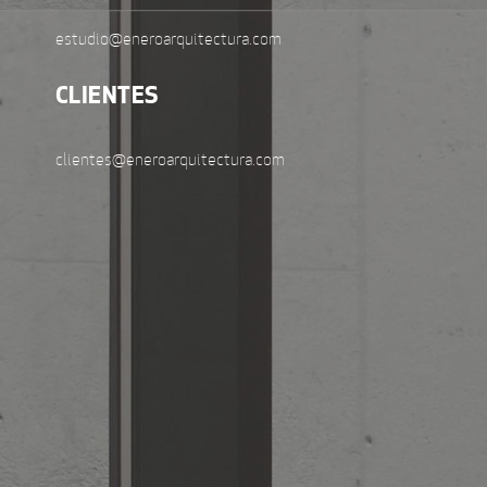
estudio@eneroarquitectura.com
CLIENTES
clientes@eneroarquitectura.com