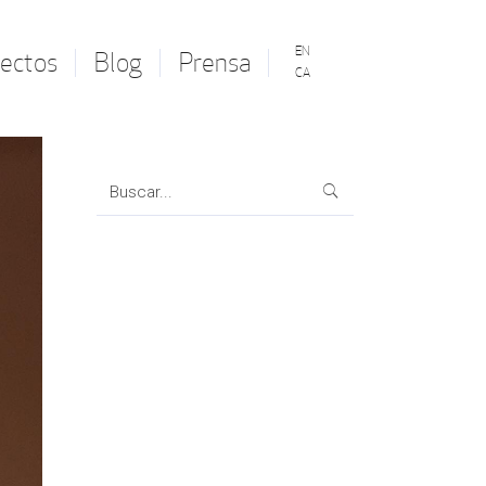
EN
ectos
Blog
Prensa
CA
Search
for: