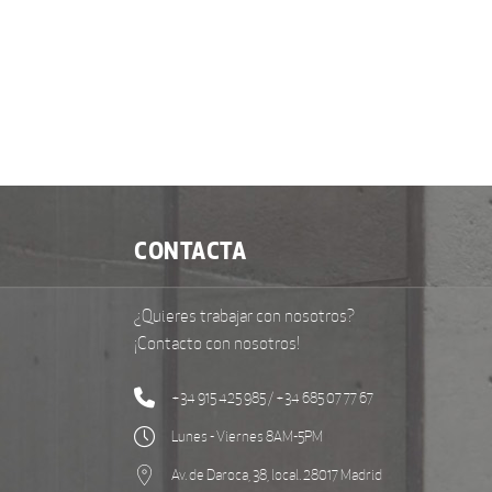
CONTACTA
¿Quieres trabajar con nosotros?
¡Contacto con nosotros!
+34 915 425 985 / +34 685 07 77 67
Lunes - Viernes 8AM-5PM
Av. de Daroca, 38, local. 28017 Madrid