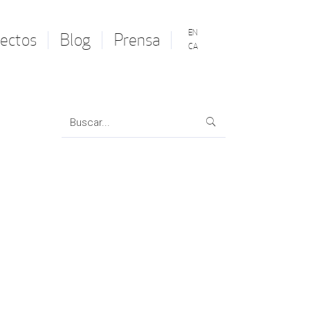
EN
ectos
Blog
Prensa
CA
Search
for: