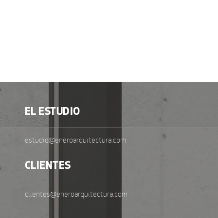
EL ESTUDIO
estudio@eneroarquitectura.com
CLIENTES
clientes@eneroarquitectura.com