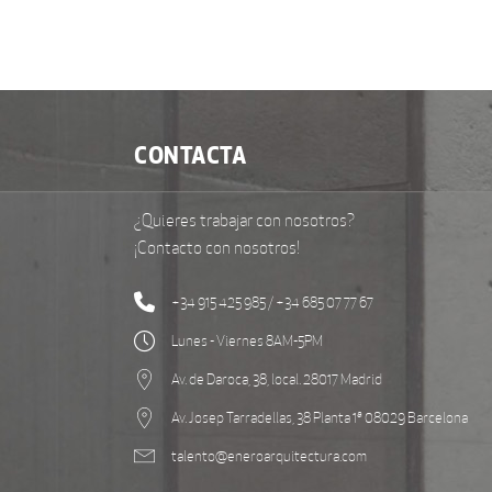
CONTACTA
¿Quieres trabajar con nosotros?
¡Contacto con nosotros!
+34 915 425 985 / +34 685 07 77 67
Lunes - Viernes 8AM-5PM
Av. de Daroca, 38, local. 28017 Madrid
Av. Josep Tarradellas, 38 Planta 1ª 08029 Barcelona
talento@eneroarquitectura.com