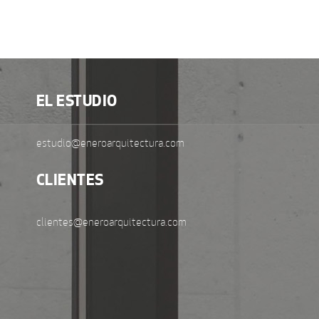
EL ESTUDIO
estudio@eneroarquitectura.com
CLIENTES
clientes@eneroarquitectura.com