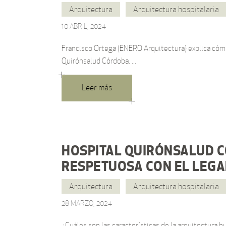
Arquitectura
Arquitectura hospitalaria
10 ABRIL, 2024
Francisco Ortega (ENERO Arquitectura) explica cómo 
Quirónsalud Córdoba.
Leer más
HOSPITAL QUIRÓNSALUD C
RESPETUOSA CON EL LEGAD
Arquitectura
Arquitectura hospitalaria
28 MARZO, 2024
¿Cuáles son las características de la arquitectura 