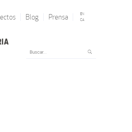
EN
ectos
Blog
Prensa
CA
RIA
Search
for: