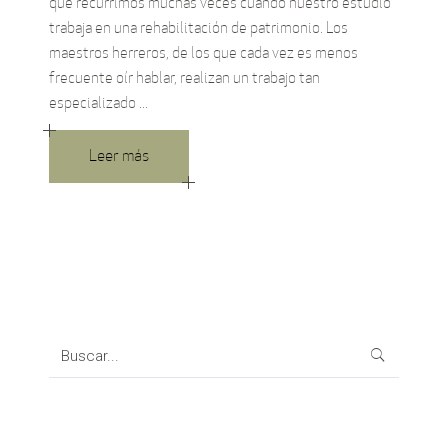
que recurrimos muchas veces cuando nuestro estudio
trabaja en una rehabilitación de patrimonio. Los
maestros herreros, de los que cada vez es menos
frecuente oír hablar, realizan un trabajo tan
especializado
Leer más
Search
for: