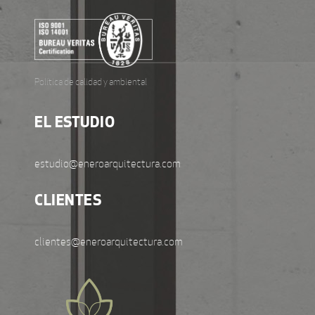
Política de calidad y ambiental
EL ESTUDIO
estudio@eneroarquitectura.com
CLIENTES
clientes@eneroarquitectura.com