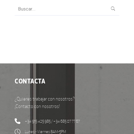
Search
for:
CONTACTA
¿Quieres trabajar con nosotros?
¡Contacto con nosotros!
+34 915 425 985 / +34 685 07 77 67
Lunes - Viernes 8AM-5PM