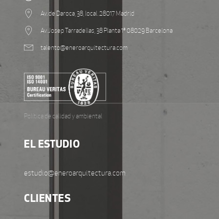
Av. de Daroca, 38, local. 28017 Madrid
Av. Josep Tarradellas, 38 Planta 1ª 08029 Barcelona
talento@eneroarquitectura.com
Política de calidad y ambiental
EL ESTUDIO
estudio@eneroarquitectura.com
CLIENTES