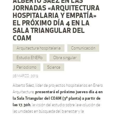
ALBERTO SÁEZ EN LAS
JORNADAS «ARQUITECTURA
HOSPITALARIA Y EMPATÍA»
EL PRÓXIMO DÍA 4 EN LA
SALA TRIANGULAR DEL
COAM
Arquitectura hospitalaria
Comunicación
Estudio ENERo
Obra singular
Periodismo
Science
28 MARZO, 2019
Alberto Sáez, líder de proyectos hospitalarios en Enero
presentará el próximo jueves día 4 en
Arquitectura,
la Sala Triangular del COAM (3ª planta) a partir de
las 17.30h
, la visión del estudio sobre la evolución de
las unidades en búsqueda del bienestar y la