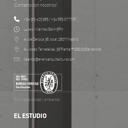
¡Contacto con nosotros!
+34 915 425 985 / +34 685 07 77 67
Lunes - Viernes 8AM-5PM
Av. de Daroca, 38, local. 28017 Madrid
Av. Josep Tarradellas, 38 Planta 1ª 08029 Barcelona
talento@eneroarquitectura.com
Política de calidad y ambiental
EL ESTUDIO