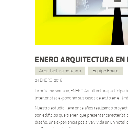
ENERO ARQUITECTURA EN E
Arquitectura hotelera
Equipo Enero
24 ENERO, 2018
La próxima semana, ENERO Arquitectura participará 
interioristas expondrán sus casos de éxito en el ám
Nuestro estudio lleva once años realizando proyect
son edificios que tienen que presentar característic
diseño; una experiencia positiva vivida en un hotel