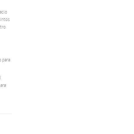
acio
tintos
tro
o para
l
para