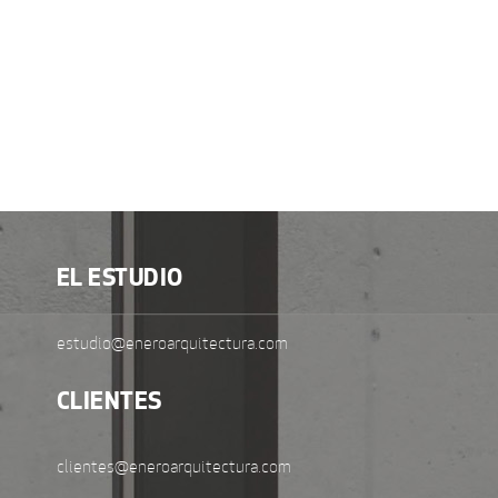
EL ESTUDIO
estudio@eneroarquitectura.com
CLIENTES
clientes@eneroarquitectura.com