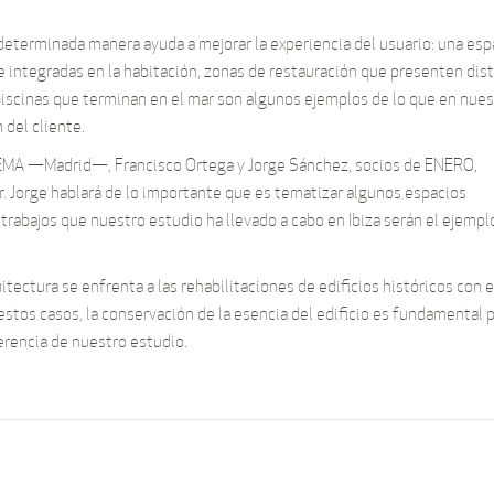
eterminada manera ayuda a mejorar la experiencia del usuario: una esp
 integradas en la habitación, zonas de restauración que presenten dis
iscinas que terminan en el mar son algunos ejemplos de lo que en nues
 del cliente.
IFEMA —Madrid—, Francisco Ortega y Jorge Sánchez, socios de ENERO,
r. Jorge hablará de lo importante que es tematizar algunos espacios
 trabajos que nuestro estudio ha llevado a cabo en Ibiza serán el ejempl
ectura se enfrenta a las rehabilitaciones de edificios históricos con e
 estos casos, la conservación de la esencia del edificio es fundamental 
ferencia de nuestro estudio.