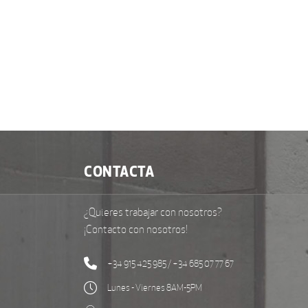
CONTACTA
¿Quieres trabajar con nosotros?
¡Contacto con nosotros!
+34 915 425 985 / +34 685 07 77 67
Lunes - Viernes 8AM-5PM