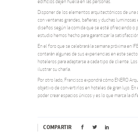
edificios dejen huella en las personas.
Disponer de los elementos arquitectónicos de una d
con ventanas grandes, bañeras y duchas luminosas e
diseños según la comida que se esté ofreciendo o p
estudio hemos hecho para garantizar la satisfacción
En el foro que se celebrará la semana próxima en 
contarán algunas de sus experiencias en este secto
hoteleros para adaptarse a cada tipo de cliente. Los
ilustrar su charla.
Por otro lado, Francisco expondrá cómo ENERO Arquit
objetivo de convertirlos en hoteles de gran lujo. En
poder crear espacios únicos y es lo que marca la di
COMPARTIR