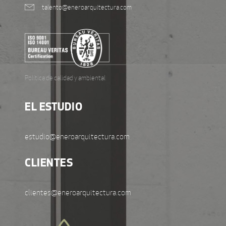
talento@eneroarquitectura.com
Política de calidad y ambiental
EL ESTUDIO
estudio@eneroarquitectura.com
CLIENTES
clientes@eneroarquitectura.com