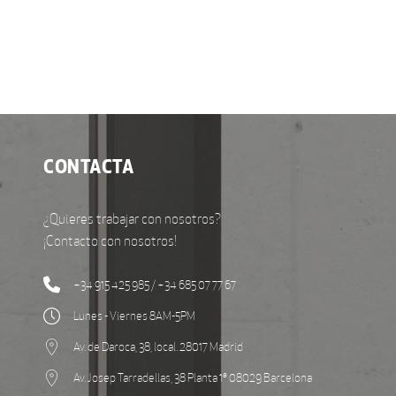
CONTACTA
¿Quieres trabajar con nosotros?
¡Contacto con nosotros!
+34 915 425 985 / +34 685 07 77 67
Lunes - Viernes 8AM-5PM
Av. de Daroca, 38, local. 28017 Madrid
Av. Josep Tarradellas, 38 Planta 1ª 08029 Barcelona