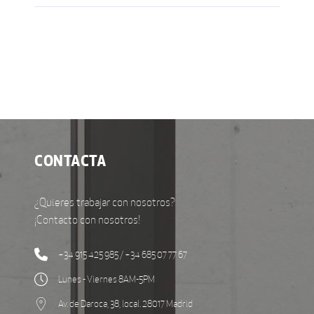
for:
CONTACTA
¿Quieres trabajar con nosotros?
¡Contacto con nosotros!
+34 915 425 985 / +34 685 07 77 67
Lunes - Viernes 8AM-5PM
Av. de Daroca, 38, local. 28017 Madrid