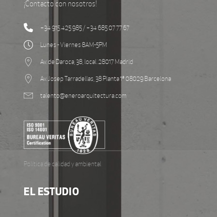
¡Contacto con nosotros!
+34 915 425 985 / +34 685 07 77 67
Lunes - Viernes 8AM-5PM
Av. de Daroca, 38, local. 28017 Madrid
Av. Josep Tarradellas, 38 Planta 1ª 08029 Barcelona
talento@eneroarquitectura.com
Política de calidad y ambiental
EL ESTUDIO