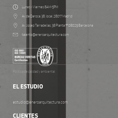
Lunes - Viernes 8AM-5PM
Av. de Daroca, 38, local. 28017 Madrid
Av. Josep Tarradellas, 38 Planta 1ª 08029 Barcelona
talento@eneroarquitectura.com
Política de calidad y ambiental
EL ESTUDIO
estudio@eneroarquitectura.com
CLIENTES