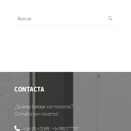
Search
for:
CONTACTA
¿Quieres trabajar con nosotros?
¡Contacto con nosotros!
+34 915 425 985 / +34 685 07 77 67