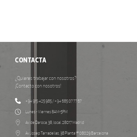
CONTACTA
¿Quieres trabajar con nosotros?
¡Contacto con nosotros!
+34 915 425 985 / +34 685 07 77 67
Lunes - Viernes 8AM-5PM
Av. de Daroca, 38, local. 28017 Madrid
Av. Josep Tarradellas, 38 Planta 1ª 08029 Barcelona