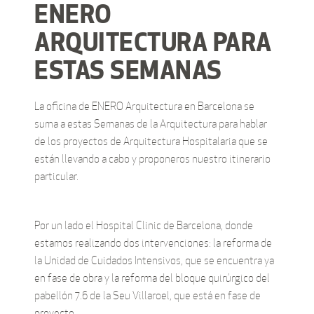
ENERO
ARQUITECTURA PARA
ESTAS SEMANAS
La oficina de ENERO Arquitectura en Barcelona se
suma a estas Semanas de la Arquitectura para hablar
de los proyectos de Arquitectura Hospitalaria que se
están llevando a cabo y proponeros nuestro itinerario
particular.
Por un lado el Hospital Clinic de Barcelona, donde
estamos realizando dos intervenciones: la reforma de
la Unidad de Cuidados Intensivos, que se encuentra ya
en fase de obra y la reforma del bloque quirúrgico del
pabellón 7.6 de la Seu Villaroel, que está en fase de
proyecto.