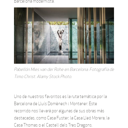
Barcelona modernista.
Pabellón Mies van der Rohe en Barcelona. Fotografía de
Timo Christ. Alamy Stock Photo.
Uno de nuestros favoritos es la ruta temática por la
Barcelona de Lluís Domènech i Montaner. Este
recorrido nos llevará por algunas de sus obras más
destacadas, como Casa Fuster, la Casa Lleó Morera, la
Casa Thomas o el Castell dels Tres Dragons.