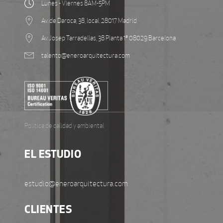
Lunes - Viernes 8AM-5PM
Av. de Daroca, 38, local. 28017 Madrid
Av. Josep Tarradellas, 38 Planta 1ª 08029 Barcelona
talento@eneroarquitectura.com
Política de calidad y ambiental
EL ESTUDIO
estudio@eneroarquitectura.com
CLIENTES