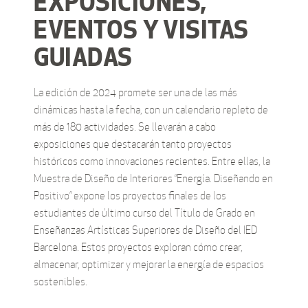
EXPOSICIONES,
EVENTOS Y VISITAS
GUIADAS
La edición de 2024 promete ser una de las más
dinámicas hasta la fecha, con un calendario repleto de
más de 180 actividades. Se llevarán a cabo
exposiciones que destacarán tanto proyectos
históricos como innovaciones recientes. Entre ellas, la
Muestra de Diseño de Interiores “Energía. Diseñando en
Positivo” expone los proyectos finales de los
estudiantes de último curso del Título de Grado en
Enseñanzas Artísticas Superiores de Diseño del IED
Barcelona. Estos proyectos exploran cómo crear,
almacenar, optimizar y mejorar la energía de espacios
sostenibles.