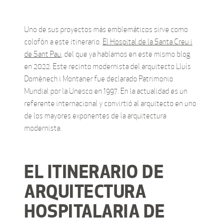
Uno de sus proyectos más emblemáticos sirve como
colofón a este itinerario.
El Hospital de la Santa Creu i
de Sant Pau
, del que ya hablamos en este mismo blog
en 2022. Este recinto modernista del arquitecto Lluís
Domènech i Montaner fue declarado Patrimonio
Mundial por la Unesco en 1997. En la actualidad es un
referente internacional y convirtió al arquitecto en uno
de los mayores exponentes de la arquitectura
modernista.
EL ITINERARIO DE
ARQUITECTURA
HOSPITALARIA DE