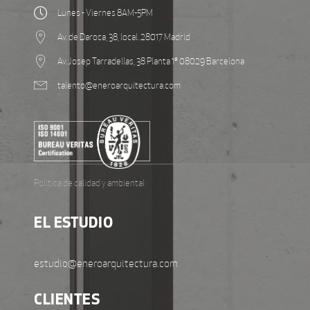
Lunes - Viernes 8AM-5PM
Av. de Daroca, 38, local. 28017 Madrid
Av. Josep Tarradellas, 38 Planta 1ª 08029 Barcelona
talento@eneroarquitectura.com
Política de calidad y ambiental
EL ESTUDIO
estudio@eneroarquitectura.com
CLIENTES