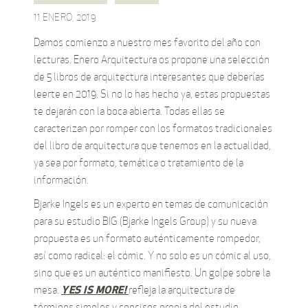
11 ENERO, 2019
Damos comienzo a nuestro mes favorito del año con
lecturas. Enero Arquitectura os propone una selección
de 5 libros de arquitectura interesantes que deberías
leerte en 2019. Si no lo has hecho ya, estas propuestas
te dejarán con la boca abierta. Todas ellas se
caracterizan por romper con los formatos tradicionales
del libro de arquitectura que tenemos en la actualidad,
ya sea por formato, temática o tratamiento de la
información.
Bjarke Ingels es un experto en temas de comunicación
para su estudio BIG (Bjarke Ingels Group) y su nueva
propuesta es un formato auténticamente rompedor,
así como radical: el cómic. Y no solo es un cómic al uso,
sino que es un auténtico manifiesto. Un golpe sobre la
YES IS MORE!
mesa.
refleja la arquitectura de
términos simples y concisos propia del estudio,