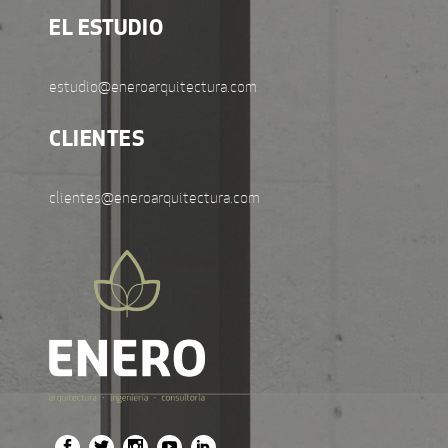
EL ESTUDIO
estudio@eneroarquitectura.com
CLIENTES
clientes@eneroarquitectura.com