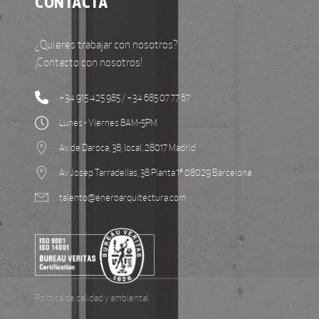
CONTACTA
¿Quieres trabajar con nosotros?
¡Contacto con nosotros!
+34 915 425 985 / +34 685 07 77 67
Lunes - Viernes 8AM-5PM
Av. de Daroca, 38, local. 28017 Madrid
Av. Josep Tarradellas, 38 Planta 1ª 08029 Barcelona
talento@eneroarquitectura.com
Política de calidad y ambiental