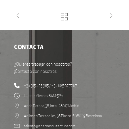
CONTACTA
¿Quieres trabajar con nosotros?
¡Contacto con nosotros!
+34 915 425 985 / +34 685 07 77 67
Lunes - Viernes 8AM-5PM
Av. de Daroca, 38, local. 28017 Madrid
Av. Josep Tarradellas, 38 Planta 1ª 08029 Barcelona
talento@eneroarquitectura.com