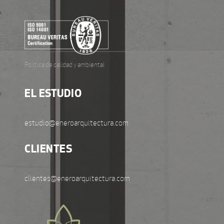
Política de calidad y ambiental
EL ESTUDIO
estudio@eneroarquitectura.com
CLIENTES
clientes@eneroarquitectura.com