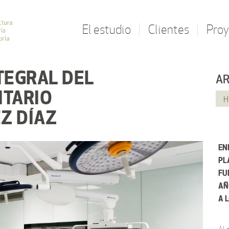
El estudio
Clientes
Proy
TEGRAL DEL
AR
ITARIO
H
Z DÍAZ
EN
PL
FU
AÑ
A 