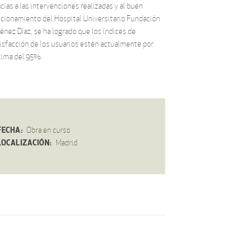
cias a las intervenciones realizadas y al buen
cionamiento del Hospital Universitario Fundación
énez Díaz, se ha logrado que los índices de
isfacción de los usuarios estén actualmente por
cima del 95%.
FECHA:
Obra en curso
LOCALIZACIÓN:
Madrid