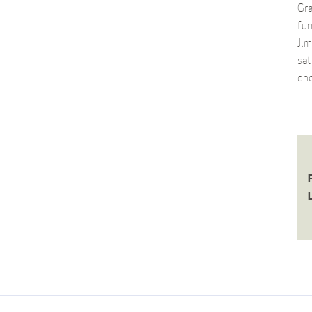
Gra
fun
Jim
sat
en