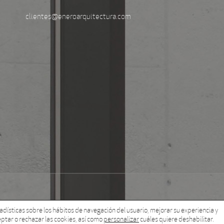
clientes@eneroarquitectura.com
tadísticas sobre los hábitos de navegación del usuario, mejorar su experiencia y
ptar o rechazar las cookies, así como
personalizar
cuáles quiere deshabilitar.