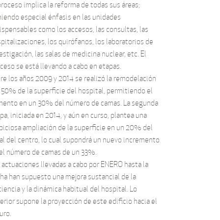
proceso implica la reforma de todas sus áreas;
iendo especial énfasis en las unidades
ispensables como los accesos, las consultas, las
pitalizaciones, los quirófanos, los laboratorios de
estigación, las salas de medicina nuclear, etc. El
ceso se está llevando a cabo en etapas.
re los años 2009 y 2014 se realizó la remodelación
 50% de la superficie del hospital, permitiendo el
mento en un 30% del número de camas. La segunda
pa, iniciada en 2014, y aún en curso, plantea una
iciosa ampliación de la superficie en un 20% del
al del centro, lo cual supondrá un nuevo incremento
el número de camas de un 33%.
 actuaciones llevadas a cabo por ENERO hasta la
ha han supuesto una mejora sustancial de la
ciencia y la dinámica habitual del hospital. Lo
erior supone la proyección de este edificio hacia el
uro.