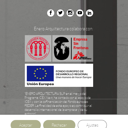
Enero Arquitectura colabora con:
“ENERO ARQUITECTURA SLP en el marco del
Programa ICEX Next, ha contado con el apoyo de
ICEX y con la cofinanciación del fondo europeo
FEDER. La finalidad de este apoyo es contribuir al
desarrollo internacional de la empresa y de su
entorno.”
Aceptar
Rechazar
Ajustes