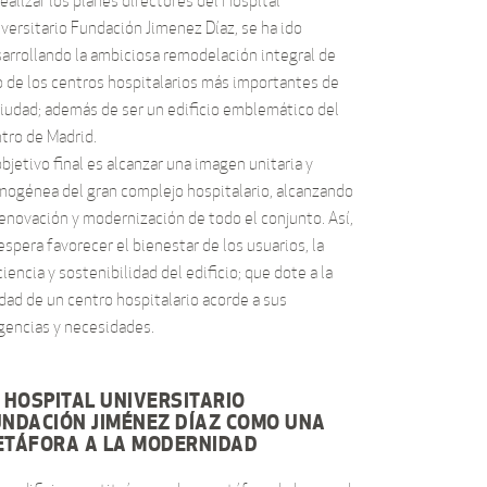
realizar los planes directores del Hospital
versitario Fundación Jimenez Díaz, se ha ido
arrollando la ambiciosa remodelación integral de
 de los centros hospitalarios más importantes de
ciudad; además de ser un edificio emblemático del
tro de Madrid.
objetivo final es alcanzar una imagen unitaria y
ogénea del gran complejo hospitalario, alcanzando
renovación y modernización
de todo el conjunto. Así,
espera favorecer el bienestar de los usuarios, la
ciencia y sostenibilidad del edificio; que dote a la
dad de un centro hospitalario acorde a sus
gencias y necesidades.
 HOSPITAL UNIVERSITARIO
UNDACIÓN JIMÉNEZ DÍAZ COMO UNA
ETÁFORA A LA MODERNIDAD