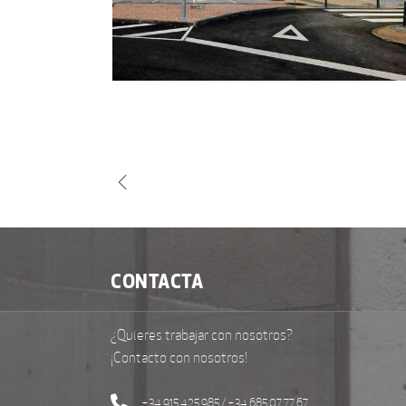
CONTACTA
¿Quieres trabajar con nosotros?
¡Contacto con nosotros!
+34 915 425 985 / +34 685 07 77 67