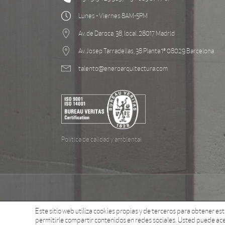
Lunes - Viernes 8AM-5PM
Av. de Daroca, 38, local. 28017 Madrid
Av. Josep Tarradellas, 38 Planta 1ª 08029 Barcelona
talento@eneroarquitectura.com
Política de calidad y ambiental
Este sitio web utiliza cookies propias y de terceros para obtener es
permitirle compartir contenidos en redes sociales. Usted puede ace