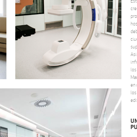
Est
cre
pro
hos
deb
ciu
sup
Asi
inf
los
Mad
en 
los
edi
U
P