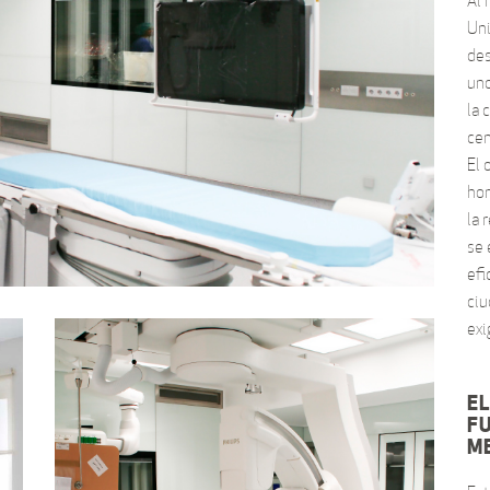
Al 
Uni
des
uno
la 
cen
El 
hom
la
se 
efi
ciu
exi
EL
F
M