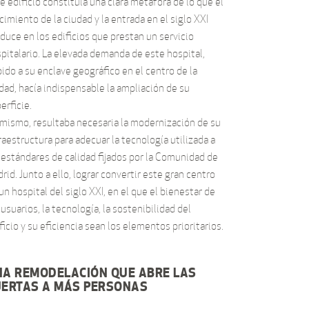
e edificio constituía una clara metáfora de lo que el
cimiento de la ciudad y la entrada en el siglo XXI
duce en los edificios que prestan un servicio
pitalario. La elevada demanda de este hospital,
ido a su enclave geográfico en el centro de la
dad, hacía indispensable la ampliación de su
erficie.
mismo, resultaba necesaria la modernización de su
raestructura para adecuar la tecnología utilizada a
 estándares de calidad fijados por la Comunidad de
rid. Junto a ello, lograr convertir este gran centro
un hospital del siglo XXI, en el que el bienestar de
 usuarios, la tecnología, la sostenibilidad del
ficio y su eficiencia sean los elementos prioritarios.
NA REMODELACIÓN QUE ABRE LAS
UERTAS A MÁS PERSONAS