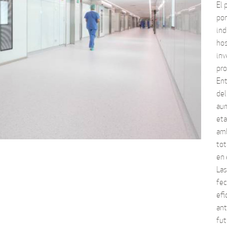
El 
pon
ind
hos
inv
pro
Ent
del
au
eta
amb
tot
en 
Las
fec
efi
ant
fut