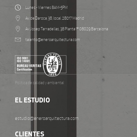
Lunes - Viernes 8AM-5PM
Av. de Daroca, 38, local. 28017 Madrid
Av. Josep Tarradellas, 38 Planta 1ª 08029 Barcelona
talento@eneroarquitectura.com
Política de calidad y ambiental
EL ESTUDIO
estudio@eneroarquitectura.com
CLIENTES