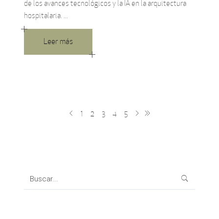
de los avances tecnológicos y la IA en la arquitectura
hospitalaria.
Leer más
1
2
3
4
5
Search
for: